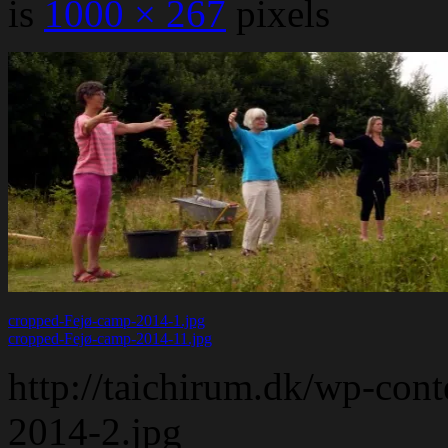
is
1000 × 267
pixels
cropped-Fejø-camp-2014-1.jpg
cropped-Fejø-camp-2014-11.jpg
http://taichirum.dk/wp-con
2014-2.jpg