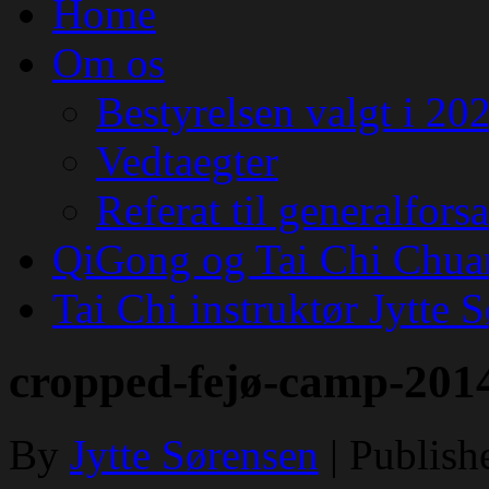
Home
Om os
Bestyrelsen valgt i 20
Vedtaegter
Referat til generalfor
QiGong og Tai Chi Chua
Tai Chi instruktør Jytte 
cropped-fejø-camp-2014
By
Jytte Sørensen
|
Publish