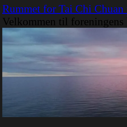
Skip
Rummet for Tai Chi Chuan
to
content
Velkommen til foreningens