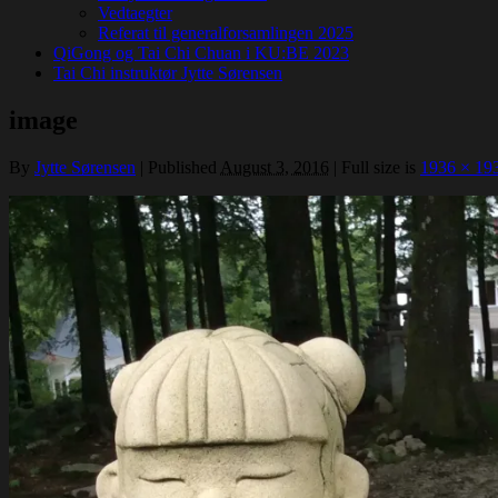
Vedtaegter
Referat til generalforsamlingen 2025
QiGong og Tai Chi Chuan i KU:BE 2023
Tai Chi instruktør Jytte Sørensen
image
By
Jytte Sørensen
|
Published
August 3, 2016
|
Full size is
1936 × 19