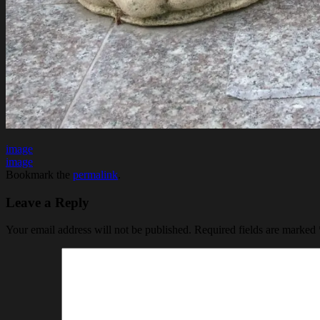
image
image
Bookmark the
permalink
.
Leave a Reply
Your email address will not be published.
Required fields are marked